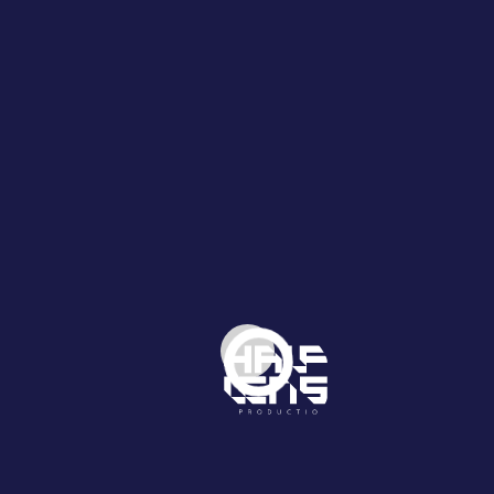
02
بودكاست عوائد
 الآن